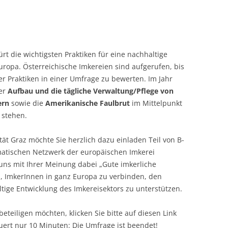
ürt die wichtigsten Praktiken für eine nachhaltige
uropa. Österreichische Imkereien sind aufgerufen, bis
r Praktiken in einer Umfrage zu bewerten. Im Jahr
der
Aufbau und die tägliche Verwaltung/Pflege von
ern
sowie die
Amerikanische Faulbrut
im Mittelpunkt
 stehen.
tät Graz möchte Sie herzlich dazu einladen Teil von B-
atischen Netzwerk der europäischen Imkerei
e uns mit Ihrer Meinung dabei „Gute imkerliche
en, ImkerInnen in ganz Europa zu verbinden, den
tige Entwicklung des Imkereisektors zu unterstützen.
eteiligen möchten, klicken Sie bitte auf diesen Link
auert nur 10 Minuten:
Die Umfrage ist beendet!