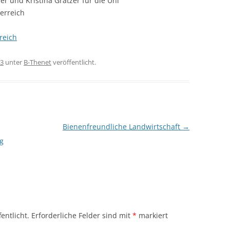
r und Kristina Gratzer für die Uni
erreich
reich
23
unter
B-Thenet
veröffentlicht.
Bienenfreundliche Landwirtschaft
→
g
entlicht.
Erforderliche Felder sind mit
*
markiert