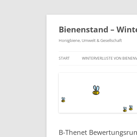
Zum
Inhalt
springen
Bienenstand – Wint
Honigbiene, Umwelt & Gesellschaft
START
WINTERVERLUSTE VON BIENEN
WINTERVERLUSTE 2016/17
WINTERVERLUSTE 2015/16
WINTERVERLUSTE 2014/15
WINTERVERLUSTE 2013/14
WINTERVERLUSTE 2012/13
B-Thenet Bewertungsrund
WINTERVERLUSTE 2011/12