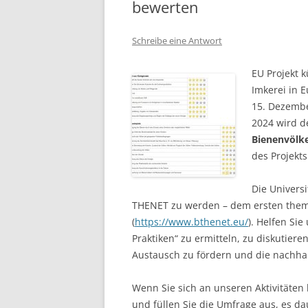
bewerten
ONLINE RESSOURCEN
Schreibe eine Antwort
PUBLIKATIONEN
EU Projekt k
Imkerei in E
15. Dezembe
2024 wird 
Bienenvölk
des Projekts
Die Universi
THENET zu werden – dem ersten them
(
https://www.bthenet.eu/
). Helfen Si
Praktiken“ zu ermitteln, zu diskutier
Austausch zu fördern und die nachhal
Wenn Sie sich an unseren Aktivitäten b
und füllen Sie die Umfrage aus, es d