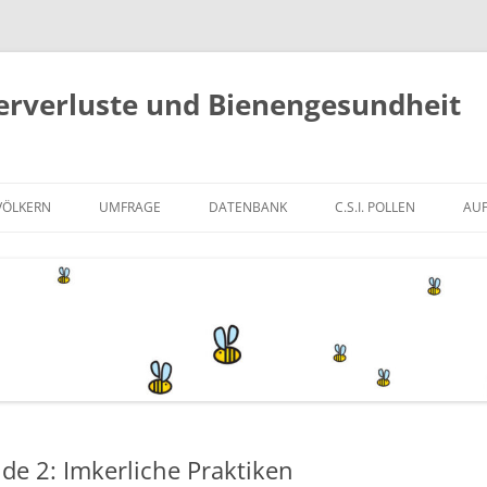
erverluste und Bienengesundheit
VÖLKERN
UMFRAGE
DATENBANK
C.S.I. POLLEN
AUF
C.S.I. POLLEN ÖSTERREI
M
C.S.I. POLLEN INTERNAT
D
FOTOS
F
PORTRAITS
VIDEOS
e 2: Imkerliche Praktiken