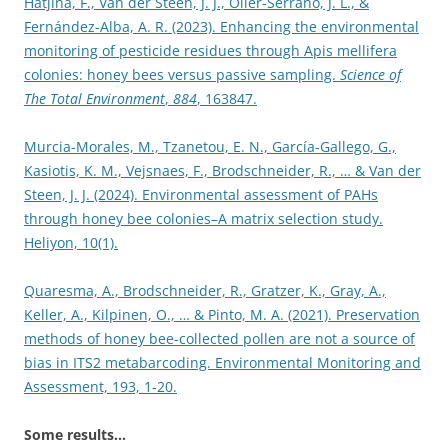
Hatjina, F., Van der Steen, J. J., Oller-Serrano, J. L., &
Fernández-Alba, A. R. (2023). Enhancing the environmental
monitoring of pesticide residues through Apis mellifera
colonies: honey bees versus passive sampling.
Science of
The Total Environment
,
884
, 163847.
Murcia-Morales, M., Tzanetou, E. N., García-Gallego, G.,
Kasiotis, K. M., Vejsnaes, F., Brodschneider, R., … & Van der
Steen, J. J. (2024). Environmental assessment of PAHs
through honey bee colonies–A matrix selection study.
Heliyon, 10(1).
Quaresma, A., Brodschneider, R., Gratzer, K., Gray, A.,
Keller, A., Kilpinen, O., … & Pinto, M. A. (2021). Preservation
methods of honey bee-collected pollen are not a source of
bias in ITS2 metabarcoding. Environmental Monitoring and
Assessment, 193, 1-20.
Some results…