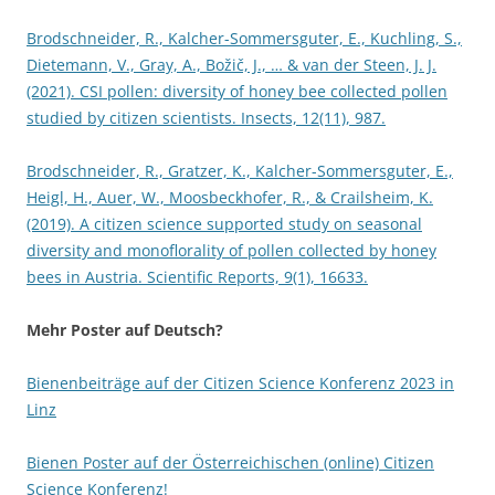
Brodschneider, R., Kalcher-Sommersguter, E., Kuchling, S.,
Dietemann, V., Gray, A., Božič, J., … & van der Steen, J. J.
(2021). CSI pollen: diversity of honey bee collected pollen
studied by citizen scientists. Insects, 12(11), 987.
Brodschneider, R., Gratzer, K., Kalcher-Sommersguter, E.,
Heigl, H., Auer, W., Moosbeckhofer, R., & Crailsheim, K.
(2019). A citizen science supported study on seasonal
diversity and monoflorality of pollen collected by honey
bees in Austria. Scientific Reports, 9(1), 16633.
Mehr Poster auf Deutsch?
Bienenbeiträge auf der Citizen Science Konferenz 2023 in
Linz
Bienen Poster auf der Österreichischen (online) Citizen
Science Konferenz!