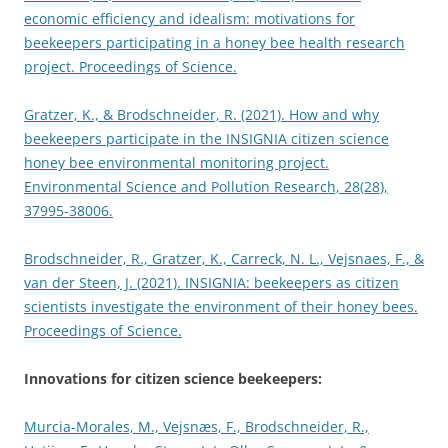
economic efficiency and idealism: motivations for
beekeepers participating in a honey bee health research
project. Proceedings of Science.
Gratzer, K., & Brodschneider, R. (2021). How and why
beekeepers participate in the INSIGNIA citizen science
honey bee environmental monitoring project.
Environmental Science and Pollution Research, 28(28),
37995-38006.
Brodschneider, R., Gratzer, K., Carreck, N. L., Vejsnaes, F., &
van der Steen, J. (2021). INSIGNIA: beekeepers as citizen
scientists investigate the environment of their honey bees.
Proceedings of Science.
Innovations for citizen science beekeepers:
Murcia-Morales, M., Vejsnæs, F., Brodschneider, R.,