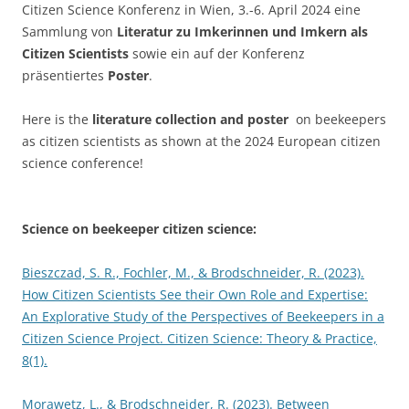
Citizen Science Konferenz in Wien, 3.-6. April 2024 eine
Sammlung von
Literatur zu Imkerinnen und Imkern als
Citizen Scientists
sowie ein auf der Konferenz
präsentiertes
Poster
.
Here is the
literature collection and poster
on beekeepers
as citizen scientists as shown at the 2024 European citizen
science conference!
Science on beekeeper citizen science:
Bieszczad, S. R., Fochler, M., & Brodschneider, R. (2023).
How Citizen Scientists See their Own Role and Expertise:
An Explorative Study of the Perspectives of Beekeepers in a
Citizen Science Project. Citizen Science: Theory & Practice,
8(1).
Morawetz, L., & Brodschneider, R. (2023). Between