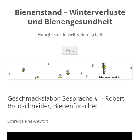
Zum
Inhalt
Bienenstand – Winterverluste
springen
und Bienengesundheit
Honigbiene, Umwelt & Gesellschaft
Menü
Geschmackslabor Gespräche #1- Robert
Brodschneider, Bienenforscher
Schreibe eine Antwort