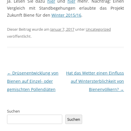
Ja. Lesen Sie dazu
hier
und
hier
mehr. Nachtrag: Einen
Vergleich mit Standbegehungen erlaubte das Projekt
Zukunft Biene für den
Winter 2015/16
.
Dieser Beitrag wurde am
Januar 7, 2017
unter
Uncategorized
veröffentlicht.
Beitragsnavigation
←
Drüsenentwicklung von
Hat das Wetter einen Einfluss
Bienen auf Einzel- oder
auf Wintersterblichkeit von
gemischten Pollendiäten
Bienenvölkern?
→
Suchen
Suchen