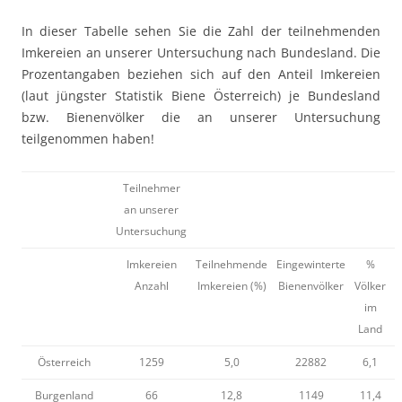
In dieser Tabelle sehen Sie die Zahl der teilnehmenden
Imkereien an unserer Untersuchung nach Bundesland. Die
Prozentangaben beziehen sich auf den Anteil Imkereien
(laut jüngster Statistik Biene Österreich) je Bundesland
bzw. Bienenvölker die an unserer Untersuchung
teilgenommen haben!
Teilnehmer
an unserer
Untersuchung
Imkereien
Teilnehmende
Eingewinterte
%
Anzahl
Imkereien (%)
Bienenvölker
Völker
im
Land
Österreich
1259
5,0
22882
6,1
Burgenland
66
12,8
1149
11,4