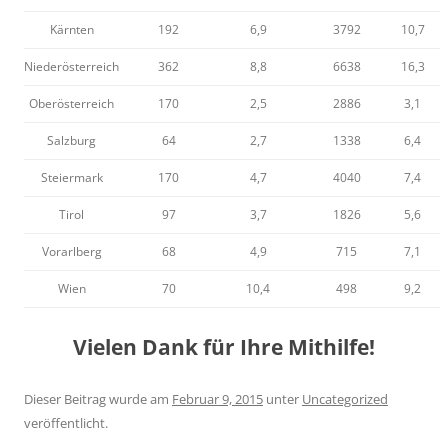
Kärnten
192
6,9
3792
10,7
Niederösterreich
362
8,8
6638
16,3
Oberösterreich
170
2,5
2886
3,1
Salzburg
64
2,7
1338
6,4
Steiermark
170
4,7
4040
7,4
Tirol
97
3,7
1826
5,6
Vorarlberg
68
4,9
715
7,1
Wien
70
10,4
498
9,2
Vielen Dank für Ihre Mithilfe!
Dieser Beitrag wurde am
Februar 9, 2015
unter
Uncategorized
veröffentlicht.