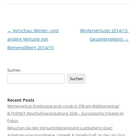
Beitragsnavigation
←
Vorschau: Winter- und
Winterverluste 2014/15:
andere Verluste von
Gesamtergebnis
→
Bienenvölkern 2014/15
Suchen
Suchen
Recent Posts
Winterverlust-Ergebnisse grob vorab in ZIB am Weltbienentag!
B-THENET Abschlußveranstaltung 2026 – Europäische Imkerei im
Fokus
Besuchen Sie den Versuchsbienenstand Lustbühel in Graz!
Arbeitsgruppe Honigbiene, Umwelt & Gesellschaft an der Uni Graz